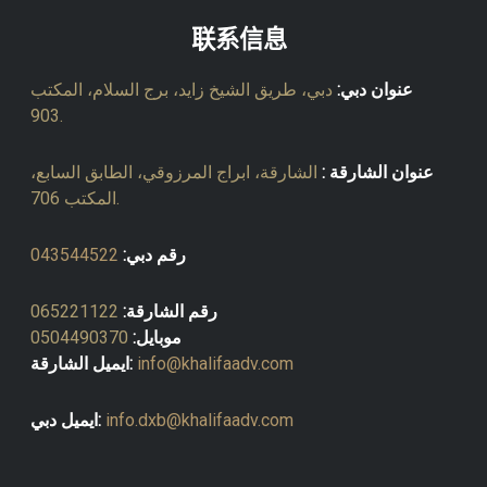
联系信息
عنوان دبي:
دبي، طريق الشيخ زايد، برج السلام، المكتب
903.
عنوان الشارقة :
الشارقة، ابراج المرزوقي، الطابق السابع،
المكتب 706.
رقم دبي:
043544522
رقم الشارقة:
065221122
موبايل:
0504490370
info@khalifaadv.com
ايميل الشارقة:
info.dxb@khalifaadv.com
ايميل دبي: