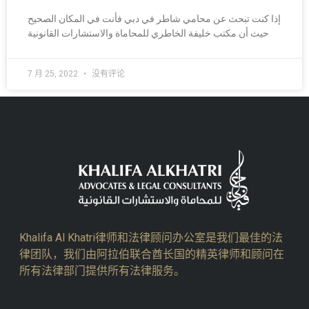
إذا كنت تبحث عن محامي شاطر في دبي فأنت في المكان الصحيح
حيث أن مكتب خليفة الخاطري للمحاماة والاستشارات القانونية
7 月 25, 2022
没有评论
Khalifa Al Khatri律师和法律顾问办公室是我们最佳的法
律团队，我们由阿拉伯联合酋长国的精英律师和顾问在
所有法律部门提供所有法律服务。