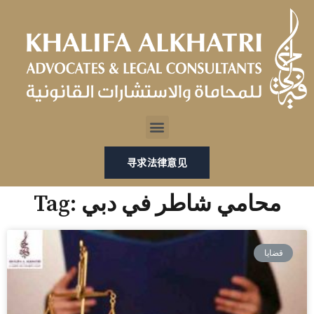
跳
至
内
容
Menu
寻求法律意见
Tag: محامي شاطر في دبي
قضايا