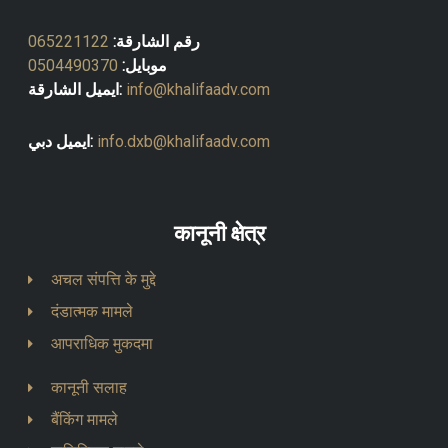
رقم الشارقة:
065221122
موبايل:
0504490370
info@khalifaadv.com
ايميل الشارقة:
info.dxb@khalifaadv.com
ايميل دبي:
कानूनी क्षेत्र
अचल संपत्ति के मुद्दे
दंडात्मक मामले
आपराधिक मुकदमा
कानूनी सलाह
बैंकिंग मामले