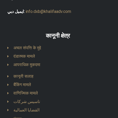
info.dxb@khalifaadv.com
ايميل دبي:
कानूनी क्षेत्र
अचल संपत्ति के मुद्दे
दंडात्मक मामले
आपराधिक मुकदमा
कानूनी सलाह
बैंकिंग मामले
वाणिज्यिक मामले
تاسيس شركات
القضايا العمالية