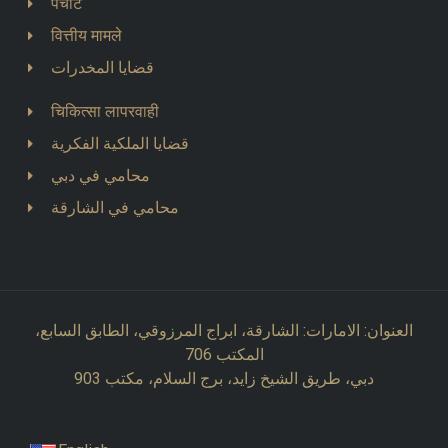
पंचाट
वित्तीय मामले
قضايا المخدرات
चिकित्सा लापरवाही
قضايا الملكية الفكرية
محامي في دبي
محامي في الشارقة
العنوان: الامارات: الشارقة، ابراج المرزوقي، الطابق السابع،
المكتب 706
دبي، طريق الشيخ زايد، برج السلام، مكتب 903