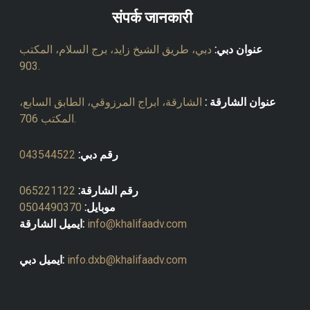
संपर्क जानकारी
عنوان دبي:
دبي، طريق الشيخ زايد، برج السلام، المكتب
903.
عنوان الشارقة :
الشارقة، ابراج المرزوقي، الطابق السابع،
المكتب 706.
رقم دبي:
043544522
رقم الشارقة:
065221122
موبايل:
0504490370
info@khalifaadv.com
ايميل الشارقة:
info.dxb@khalifaadv.com
ايميل دبي: