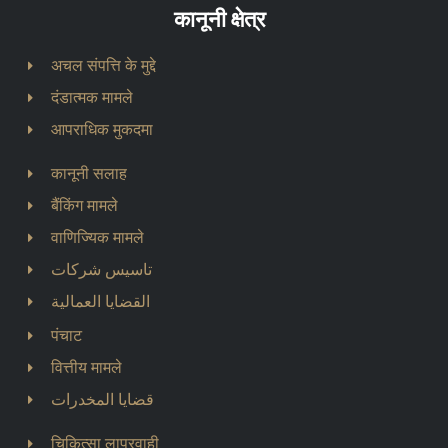
कानूनी क्षेत्र
अचल संपत्ति के मुद्दे
दंडात्मक मामले
आपराधिक मुकदमा
कानूनी सलाह
बैंकिंग मामले
वाणिज्यिक मामले
تاسيس شركات
القضايا العمالية
पंचाट
वित्तीय मामले
قضايا المخدرات
चिकित्सा लापरवाही