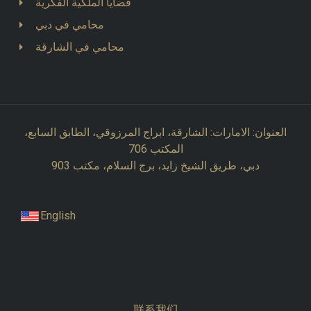
قضايا الملكية الفكرية
محامي في دبي
محامي في الشارقة
العنوان: الامارات: الشارقة، ابراج المرزوقي، الطابق السابع،
المكتب 706
دبي، طريق الشيخ زايد، برج السلام، مكتب 903
English
إدارة التسويق بواسطة شركة تواجد للبرمجة والتصميم
联系我们