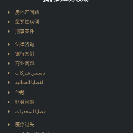
房地产问题
惩罚性病例
刑事案件
法律咨询
银行案例
商业问题
تاسيس شركات
القضايا العمالية
仲裁
财务问题
قضايا المخدرات
医疗过失