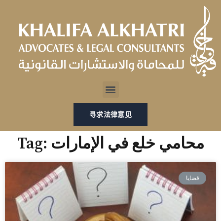
跳
至
内
容
Menu
寻求法律意见
Tag: محامي خلع في الإمارات
قضايا