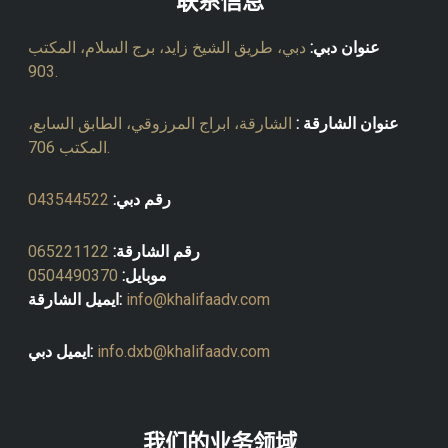
联系信息
عنوان دبي:
دبي، طريق الشيخ زايد، برج السلام، المكتب
903.
عنوان الشارقة :
الشارقة، ابراج المرزوقي، الطابق السابع،
المكتب 706.
رقم دبي:
043544522
رقم الشارقة:
065221122
موبايل:
0504490370
info@khalifaadv.com
ايميل الشارقة:
info.dxb@khalifaadv.com
ايميل دبي:
我们的业务领域