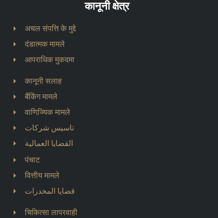
कानूनी क्षेत्र
अचल संपत्ति के मुद्दे
दंडात्मक मामले
आपराधिक मुकदमा
कानूनी सलाह
बैंकिंग मामले
वाणिज्यिक मामले
تاسيس شركات
القضايا العمالية
पंचाट
वित्तीय मामले
قضايا المخدرات
चिकित्सा लापरवाही