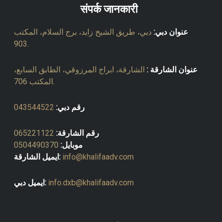
संपर्क जानकारी
عنوان دبي:
دبي، طريق الشيخ زايد، برج السلام، المكتب
903.
عنوان الشارقة :
الشارقة، ابراج المرزوقي، الطابق السابع،
المكتب 706.
رقم دبي:
043544522
رقم الشارقة:
065221122
موبايل:
0504490370
info@khalifaadv.com
ايميل الشارقة:
info.dxb@khalifaadv.com
ايميل دبي: