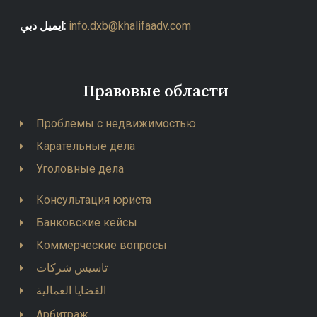
ايميل دبي:
info.dxb@khalifaadv.com
Правовые области
Проблемы с недвижимостью
Карательные дела
Уголовные дела
Консультация юриста
Банковские кейсы
Коммерческие вопросы
تاسيس شركات
القضايا العمالية
Арбитраж