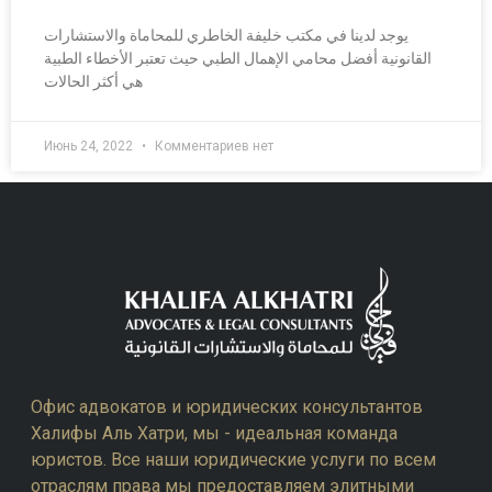
يوجد لدينا في مكتب خليفة الخاطري للمحاماة والاستشارات
القانونية أفضل محامي الإهمال الطبي حيث تعتبر الأخطاء الطبية
هي أكثر الحالات
Июнь 24, 2022
Комментариев нет
Офис адвокатов и юридических консультантов
Халифы Аль Хатри, мы - идеальная команда
юристов. Все наши юридические услуги по всем
отраслям права мы предоставляем элитными