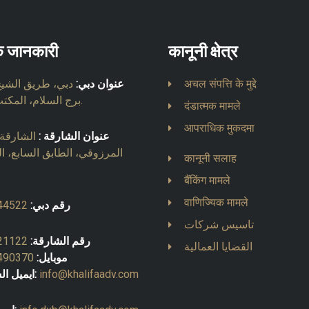
्क जानकारी
कानूनी क्षेत्र
अचल संपत्ति के मुद्दे
عنوان دبي:
دبي، طريق الشيخ 
برج السلام، المكتب 903.
दंडात्मक मामले
आपराधिक मुकदमा
عنوان الشارقة :
الشارقة، 
المرزوقي، الطابق السابع، ا
कानूनी सलाह
बैंकिंग मामले
वाणिज्यिक मामले
رقم دبي:
44522
تاسيس شركات
رقم الشارقة:
21122
القضايا العمالية
موبايل:
490370
info@khalifaadv.com
ايميل الشارقة: