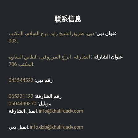
联系信息
عنوان دبي:
دبي، طريق الشيخ زايد، برج السلام، المكتب
903.
عنوان الشارقة :
الشارقة، ابراج المرزوقي، الطابق السابع،
المكتب 706.
رقم دبي:
043544522
رقم الشارقة:
065221122
موبايل:
0504490370
info@khalifaadv.com
ايميل الشارقة:
info.dxb@khalifaadv.com
ايميل دبي: