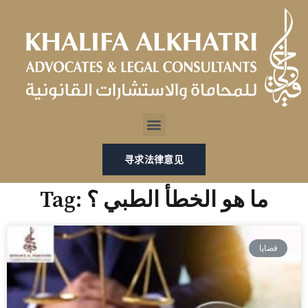
跳
至
内
容
Menu
寻求法律意见
Tag: ما هو الخطأ الطبي ؟
قضايا