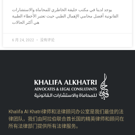
يوجد لدينا في مكتب خليفة الخاطري للمحاماة والاستشارات
القانونية أفضل محامي الإهمال الطبي حيث تعتبر الأخطاء الطبية
هي أكثر الحالات
6 月 24, 2022
没有评论
Khalifa Al Khatri律师和法律顾问办公室是我们最佳的法
律团队，我们由阿拉伯联合酋长国的精英律师和顾问在
所有法律部门提供所有法律服务。