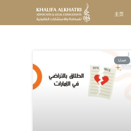
跳
至
主页
内
容
قضايا